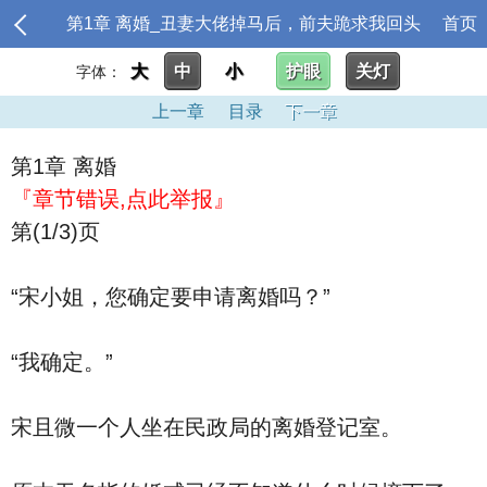
第1章 离婚_丑妻大佬掉马后，前夫跪求我回头
首页
大
中
小
护眼
关灯
字体：
上一章
目录
下一章
第1章 离婚
『章节错误,点此举报』
第(1/3)页
“宋小姐，您确定要申请离婚吗？”
“我确定。”
宋且微一个人坐在民政局的离婚登记室。