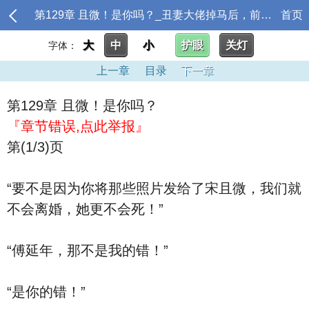
第129章 且微！是你吗？_丑妻大佬掉马后，前夫跪求我回头
首页
大
中
小
护眼
关灯
字体：
上一章
目录
下一章
第129章 且微！是你吗？
『章节错误,点此举报』
第(1/3)页
“要不是因为你将那些照片发给了宋且微，我们就
不会离婚，她更不会死！”
“傅延年，那不是我的错！”
“是你的错！”