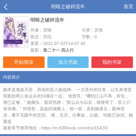
明暗之破碎流年
首页
明暗之破碎流年
作者：翌晴
分类：言情
状态：完结
字数：0
更新：2021-07-02T14:07:40
最新：
章二十一 四人行
开始阅读
加入书架
我的书架
内容简介
她本是鬼族天骄，而他则是人族战神。 一次意外的任务，让生来便是
宿敌的两人命运从此纠缠在一起。 他曾笑：“哪怕江山不再，有你，
便已足够。” 她侧头，面容恬静：“那么从今以后，镜便死了，世上只
有洛漪。” 何曾想，染血的城楼上，他一箭，直刺她肩头，眼神苍
凉，看不见眼中的悲切。 痛，无言。往事如，云烟。 转眼已诀别。她
重提
最新章节推荐地址：https://m.635book.com/dzs/15420/